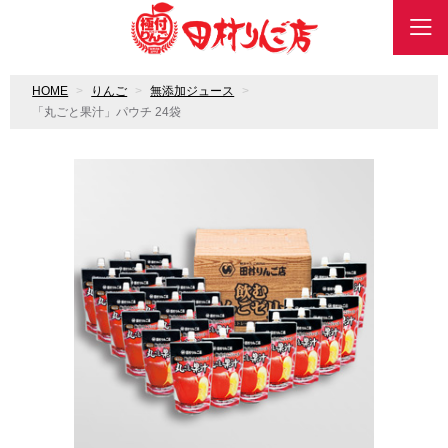
HOME
りんご
無添加ジュース
「丸ごと果汁」パウチ 24袋